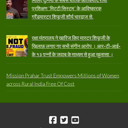
मिलिए दुनिया के सबसे घातक आतंकवाद रोधी
प्रशिक्षण “मिट्टी सिस्टम” के आविष्कारक
ग्रैंडमास्टर शिफूजी शौर्य भारद्वाज से.
रक्षा मंत्रालय ने ख़ारिज किए मास्टर शिफूजी के
ख़िलाफ़ लगाए गए सभी संगीन आरोप । आर॰टी॰आई॰
के १३ पन्नों के जवाब के माध्यम से हुआ ख़ुलासा ।
Mission Prahar Trust Empowers Millions of Women
across Rural India Free Of Cost