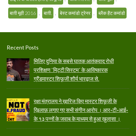
बाग़ी मूवी 2016
,
बाग़ी.
,
बेस्ट कमांडो ट्रेनर
,
ब्लैक हैट कमांडो
Footer
Recent Posts
मिलिए दुनिया के सबसे घातक आतंकवाद रोधी
प्रशिक्षण “मिट्टी सिस्टम” के आविष्कारक
ग्रैंडमास्टर शिफूजी शौर्य भारद्वाज से.
रक्षा मंत्रालय ने ख़ारिज किए मास्टर शिफूजी के
ख़िलाफ़ लगाए गए सभी संगीन आरोप । आर॰टी॰आई॰
के १३ पन्नों के जवाब के माध्यम से हुआ ख़ुलासा ।