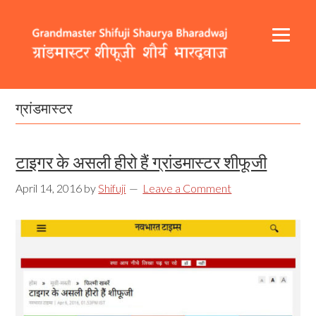
Skip
Skip
Skip
to
to
to
primary
content
footer
navigation
Header
Main
Right
navigation
ग्रांडमास्टर
टाइगर के असली हीरो हैं ग्रांडमास्टर शीफूजी
April 14, 2016
by
Shifuji
Leave a Comment