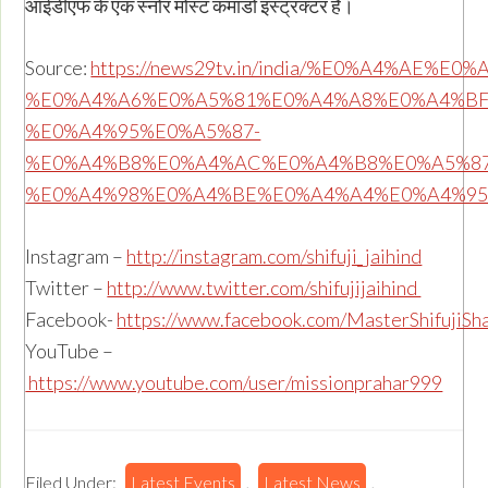
आईडीएफ के एक स्नोर मोस्ट कमांडो इंस्ट्रक्टर हैं।
Source:
https://news29tv.in/india/%E0%A4%AE
%E0%A4%A6%E0%A5%81%E0%A4%A8%E0%A4%BF
%E0%A4%95%E0%A5%87-
%E0%A4%B8%E0%A4%AC%E0%A4%B8%E0%A5%87
%E0%A4%98%E0%A4%BE%E0%A4%A4%E0%A4%95/
Instagram –
http://instagram.com/shifuji_jaihind
Twitter –
http://www.twitter.com/shifujijaihind
Facebook-
https://www.facebook.com/MasterShifujiSh
YouTube –
https://www.youtube.com/user/missionprahar999
Filed Under:
Latest Events
,
Latest News
,