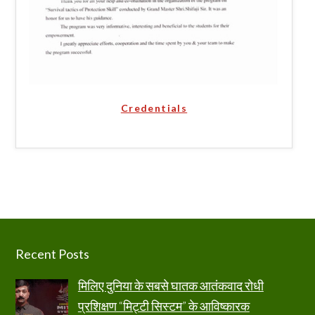
Credentials
Footer
Recent Posts
मिलिए दुनिया के सबसे घातक आतंकवाद रोधी
प्रशिक्षण “मिट्टी सिस्टम” के आविष्कारक