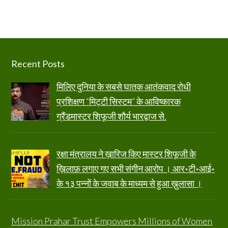
Footer
Recent Posts
मिलिए दुनिया के सबसे घातक आतंकवाद रोधी
प्रशिक्षण “मिट्टी सिस्टम” के आविष्कारक
ग्रैंडमास्टर शिफूजी शौर्य भारद्वाज से.
रक्षा मंत्रालय ने ख़ारिज किए मास्टर शिफूजी के
ख़िलाफ़ लगाए गए सभी संगीन आरोप । आर॰टी॰आई॰
के १३ पन्नों के जवाब के माध्यम से हुआ ख़ुलासा ।
Mission Prahar Trust Empowers Millions of Women