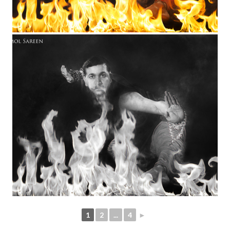
1
2
...
4
►