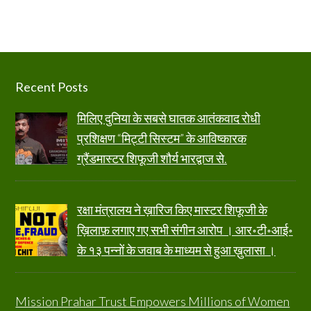
Footer
Recent Posts
मिलिए दुनिया के सबसे घातक आतंकवाद रोधी
प्रशिक्षण “मिट्टी सिस्टम” के आविष्कारक
ग्रैंडमास्टर शिफूजी शौर्य भारद्वाज से.
रक्षा मंत्रालय ने ख़ारिज किए मास्टर शिफूजी के
ख़िलाफ़ लगाए गए सभी संगीन आरोप । आर॰टी॰आई॰
के १३ पन्नों के जवाब के माध्यम से हुआ ख़ुलासा ।
Mission Prahar Trust Empowers Millions of Women