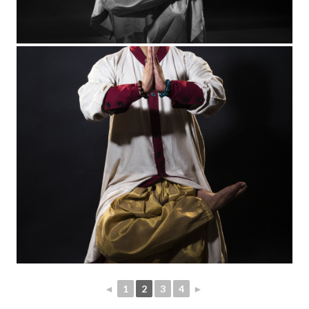
◄
1
2
3
4
►