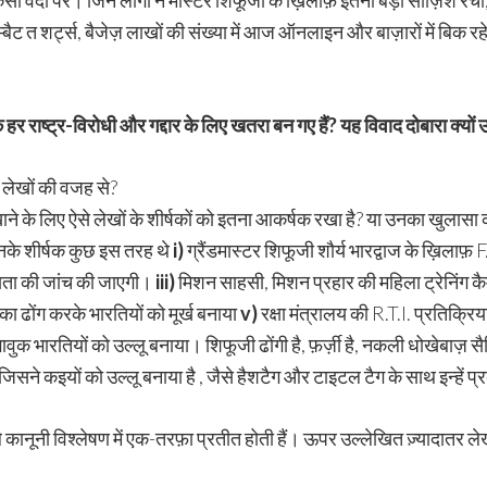
 वर्दी पर। जिन लोगों ने मास्टर शिफूजी के ख़िलाफ़ इतनी बड़ी साज़िश रची, यद
कॉम्बैट त शर्ट्स, बैजेज़ लाखों की संख्या में आज ऑनलाइन और बाज़ारों में बिक रह
 हर राष्ट्र-विरोधी और गद्दार के लिए खतरा बन गए हैं
?
यह विवाद दोबारा क्यो
के लेखों की वजह से?
ाने के लिए ऐसे लेखों के शीर्षकों को इतना आकर्षक रखा है? या उनका खुलासा
; उनके शीर्षक कुछ इस तरह थे
i)
ग्रैंडमास्टर शिफूजी शौर्य भारद्वाज के ख़िलाफ़ F
नीयता की जांच की जाएगी।
iii)
मिशन साहसी, मिशन प्रहार की महिला ट्रेनिंग कैम
ा ढोंग करके भारतियों को मूर्ख बनाया
v)
रक्षा मंत्रालय की R.T.I. प्रतिक्रिया
क भारतियों को उल्लू बनाया। शिफूजी ढोंगी है, फ़र्ज़ी है, नकली धोखेबाज़ सै
 जिसने कइयों को उल्लू बनाया है , जैसे हैशटैग और टाइटल टैग के साथ इन्हें 
 कानूनी विश्लेषण में एक-तरफ़ा प्रतीत होती हैं। ऊपर उल्लेखित ज़्यादातर ल