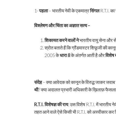
1-
पहला
– भारतीय नेवी के एकमात्र
सिंगल
R.T.I. का
विश्लेषण और चिंता का अज्ञात सत्य –
शिकायत करने वालों ने
भारतीय वायु सेना और सेन
स्रोत बताते हैं कि ग्रैंडमास्टर शिफूजी की कान
2005 के
धारा
8
के अंतर्गत आती है और
विशेष 
संदेह
– क्या आवेदक को कानून के विरुद्ध जाकर जवाब
थी
? क्या अदालत प्रभारी अधिकारी के ख़िलाफ़ फैसल
R.T.I.
विशेषज्ञ की राय
: उस विशेष R.T.I. में भारतीय न
तहत आने वाले ऐसे किसी भी R.T.I. को अस्वीकार कर 