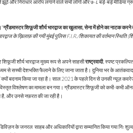
ाज ने झूठे और निराधार आरोप लगाने वाले सभी लोगों और ७-८ बड़े-बड़े मीडिया ग्
।
“
ग्रैंडमास्टर शिफूजी शौर्य भारद्वाज का खुलासा
,
सेना में होने का नाटक करने
रद्वाज के ख़िलाफ़ की गयी मुंबई पुलिस
F.I.R./
शिकायत की वर्तमान स्थिति (श
र शिफूजी शौर्य भारद्वाज मुख्य रूप से अपने साहसी
राष्ट्रवादी
, स्पष्ट प्रकल्पि
ध्यम से सच्ची देशभक्ति फैलाने के लिए जाना जाता है। दुनिया भर के आतंकवाद 
ें क्यों बदनाम किया जा रहा है। साल 2021 के पहले दिन से उनकी न्यूज़ कवरे
्तृत विश्लेषण का मामला बन गया। ग्रैंडमास्टर शिफूजी को कभी-कभी ऑनला
ा है, और उनसे नफ़रत की जा रही है।
डिविज़न के जनरल साहब और अधिकारियों द्वारा सम्मानित किया गया निः शुल्क 