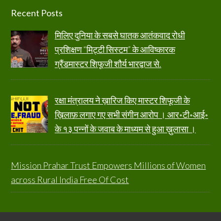
Footer
Recent Posts
मिलिए दुनिया के सबसे घातक आतंकवाद रोधी
प्रशिक्षण “मिट्टी सिस्टम” के आविष्कारक
ग्रैंडमास्टर शिफूजी शौर्य भारद्वाज से.
रक्षा मंत्रालय ने ख़ारिज किए मास्टर शिफूजी के
ख़िलाफ़ लगाए गए सभी संगीन आरोप । आर॰टी॰आई॰
के १३ पन्नों के जवाब के माध्यम से हुआ ख़ुलासा ।
Mission Prahar Trust Empowers Millions of Women
across Rural India Free Of Cost