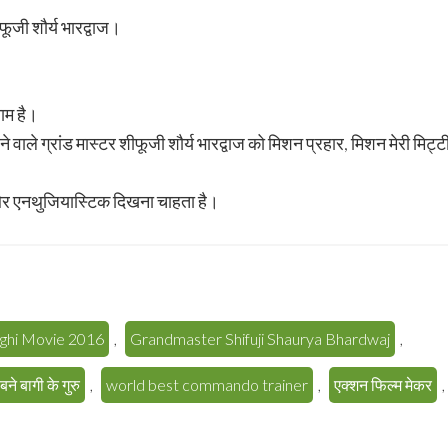
ीफूजी शौर्य भारद्वाज।
नाम है।
 वाले ग्रांड मास्टर शीफूजी शौर्य भारद्वाज को मिशन प्रहार, मिशन मेरी मिट
 और एनथुजियास्टिक दिखना चाहता है।
ghi Movie 2016
,
Grandmaster Shifuji Shaurya Bhardwaj
,
बने बागी के गुरु
,
world best commando trainer
,
एक्शन फिल्म मेकर
,