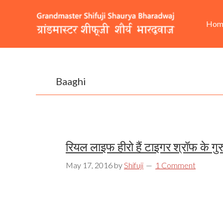
Skip
Skip
Skip
He
Ma
to
to
to
Hom
Rig
nav
primary
content
footer
navigation
Baaghi
रियल लाइफ हीरो हैं टाइगर श्रॉफ के गुरु
May 17, 2016
by
Shifuji
1 Comment